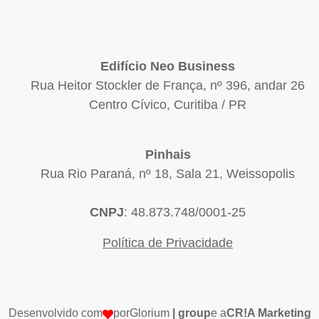
Edifício Neo Business
Rua Heitor Stockler de França, nº 396, andar 26
Centro Cívico, Curitiba / PR
Pinhais
Rua Rio Paraná, nº 18, Sala 21, Weissopolis
CNPJ
: 48.873.748/0001-25
Política de Privacidade
Desenvolvido com
por
Glorium
| group
e a
CR!A Marketing